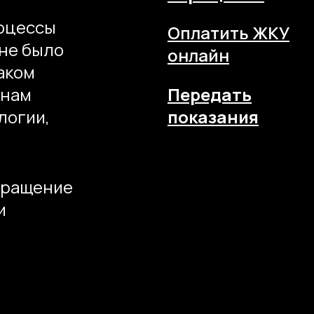
оцессы
Оплатить ЖКУ
 не было
онлайн
каком
 нам
Передать
логии,
показания
бращение
и