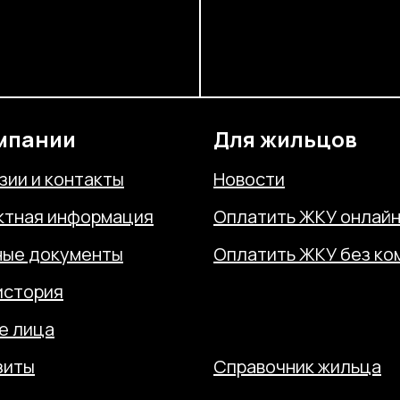
мпании
Для жильцов
зии и контакты
Новости
ктная информация
Оплатить ЖКУ онлай
ные документы
Оплатить ЖКУ без ко
история
Отправить обращени
е лица
Отправить показания
зиты
Справочник жильца