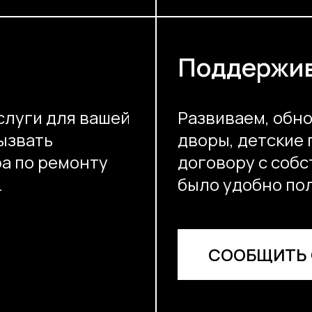
Поддержи
луги для вашей
Развиваем, обн
ызвать
дворы, детские 
ра по ремонту
договору с собс
.
было удобно по
СООБЩИТЬ 