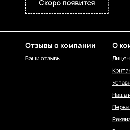
Скоро появится
Отзывы о компании
О ко
Ваши отзывы
Лицен
Конта
Устав
Наша 
Первы
Рекви