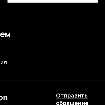
ием
чия
ов
Отправить
обращение